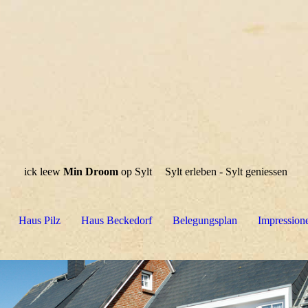
ick leew
Min Droom
op Sylt
Sylt erleben - Sylt geniessen
Haus Pilz
Haus Beckedorf
Belegungsplan
Impression